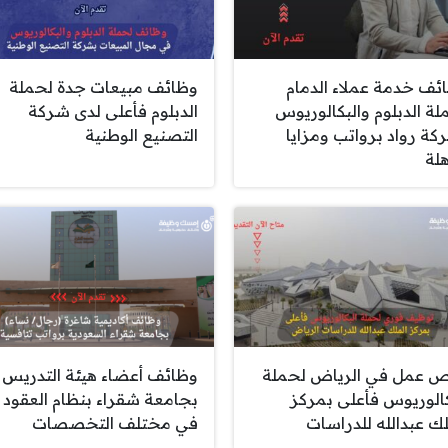
ئف خدمة عملاء الدمام
وظائف مبيعات جدة لحملة
لة الدبلوم والبكالوريوس
الدبلوم فأعلى لدى شركة
كة رواد برواتب ومزايا
التصنيع الوطنية
لة
 عمل في الرياض لحملة
وظائف أعضاء هيئة التدريس
كالوريوس فأعلى بمركز
بجامعة شقراء بنظام العقود
لك عبدالله للدراسات
في مختلف التخصصات