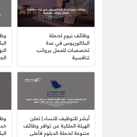
وظائف نيوم لحملة
وظا
البكالوريوس في عدة
الب
تخصصات للعمل برواتب
الن
تنافسية
الج
أبشر للتوظيف للنساء | تعلن
وظا
الهيئة الملكية عن توافر وظائف
خدم
متنوعة لحملة الدبلوم فأعلى
الب