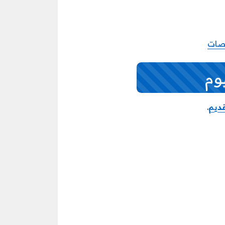
صصات
وم
قديم
.