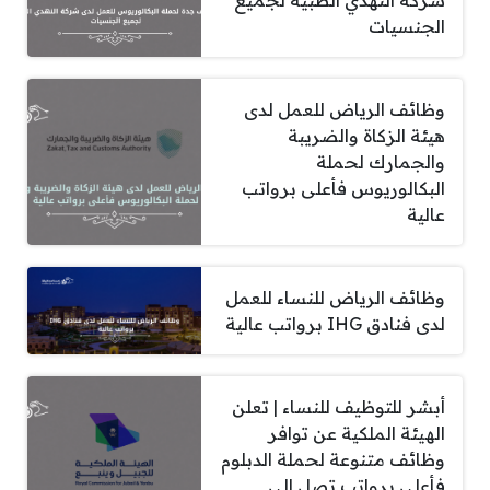
شركة النهدي الطبية لجميع
الجنسيات
وظائف الرياض للعمل لدى
هيئة الزكاة والضريبة
والجمارك لحملة
البكالوريوس فأعلى برواتب
عالية
وظائف الرياض للنساء للعمل
لدى فنادق IHG برواتب عالية
أبشر للتوظيف للنساء | تعلن
الهيئة الملكية عن توافر
وظائف متنوعة لحملة الدبلوم
فأعلى برواتب تصل الى