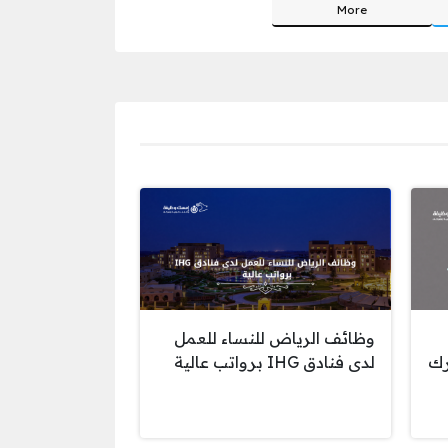
More
وظائف الرياض للنساء للعمل
رك
لدى فنادق IHG برواتب عالية