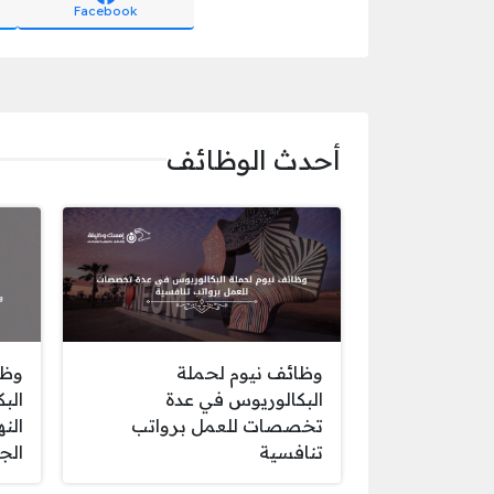
Facebook
أحدث الوظائف
وظائف نيوم لحملة
وظا
البكالوريوس في عدة
الب
تخصصات للعمل برواتب
الن
تنافسية
الج