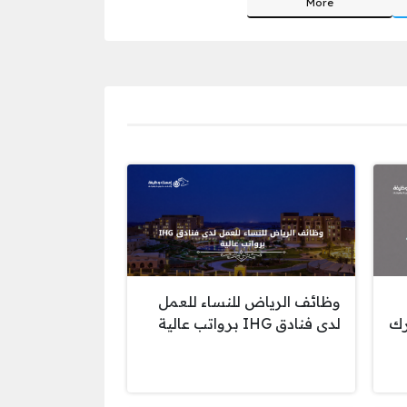
More
وظائف الرياض للنساء للعمل
رك
لدى فنادق IHG برواتب عالية