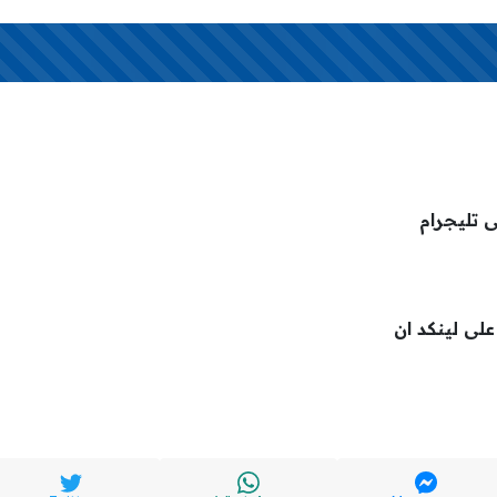
ى تليجرام
 على لينكد ان