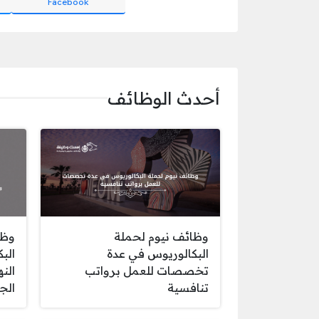
Facebook
أحدث الوظائف
وظائف نيوم لحملة
وظا
البكالوريوس في عدة
الب
تخصصات للعمل برواتب
الن
تنافسية
الج