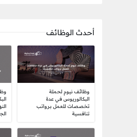
أحدث الوظائف
وظائف نيوم لحملة
وظا
البكالوريوس في عدة
الب
تخصصات للعمل برواتب
الن
تنافسية
الج