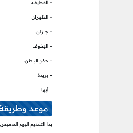
– القطيف.
– الظهران.
– جازان.
– الهفوف.
– حفر الباطن.
– بريدة.
– أبها.
موعد وطريقة 
بدا التقديم اليوم الخميس الموافق 2023/09/21م، على أن ينتهي الت