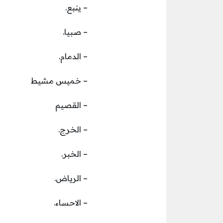
– ينبع.
– صبيا.
– الدمام.
– خميس مشيط
– القصيم
– الخرج.
– الخبر.
– الرياض.
– الاحساء.