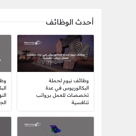
أحدث الوظائف
وظائف نيوم لحملة
وظا
البكالوريوس في عدة
الب
تخصصات للعمل برواتب
الن
تنافسية
الج