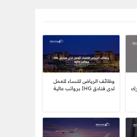
وظائف الرياض للنساء للعمل
رك
لدى فنادق IHG برواتب عالية