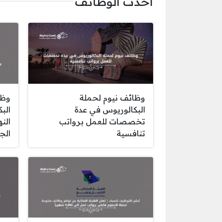
أحدث الوظائف
وظائف نيوم لحملة
وظا
البكالوريوس في عدة
الب
تخصصات للعمل برواتب
الن
تنافسية
الج