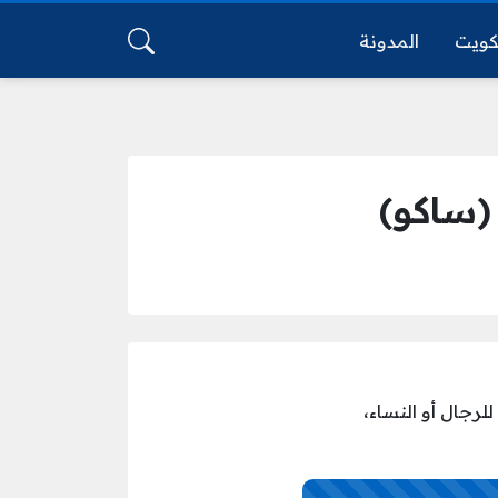
كويت
المدونة
(ساكو)
لرجال أو النساء،