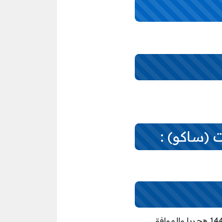
 (ساكو) :
– أن التقديم على احدي الوظائف مُتاح من الآن بدأ من اليوم الأربعاء الموافق تاريخ 1444/12/03 هجريا والموافق