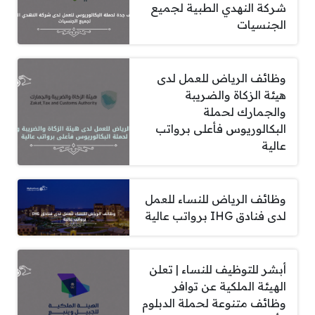
شركة النهدي الطبية لجميع
الجنسيات
وظائف الرياض للعمل لدى
هيئة الزكاة والضريبة
والجمارك لحملة
البكالوريوس فأعلى برواتب
عالية
وظائف الرياض للنساء للعمل
لدى فنادق IHG برواتب عالية
أبشر للتوظيف للنساء | تعلن
الهيئة الملكية عن توافر
وظائف متنوعة لحملة الدبلوم