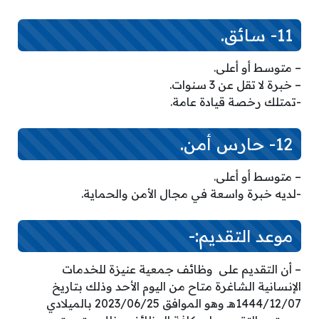
11- سائق.
– متوسط ​​أو أعلى.
– خبرة لا تقل عن 3 سنوات.
-تمتلك رخصة قيادة عامة.
12- حارس أمن.
– متوسط ​​أو أعلى.
-لديه خبرة واسعة في مجال الأمن والحماية.
موعد التقديم:-
– أن التقديم على وظائف جمعية عنيزة للخدمات
الإنسانية الشاغرة متاح من اليوم الأحد وذلك بتاريخ
1444/12/07هـ وهو الموافق 2023/06/25 بالميلادي