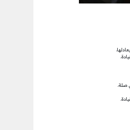
ادلها.
 صلة.