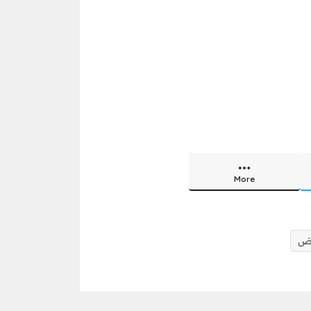
More
اض