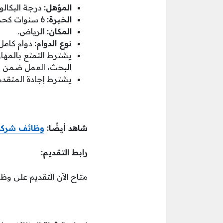
المؤهل:
درجة البكالو
الخبرة:
6 سنوات كحد أدنى للبكالوريوس، 4 سنوات كحد أدنى للماجستير.
المكان:
الرياض.
نوع الدوام:
دوام كامل.
يشترط التمتع بالمهارا
البحث، العمل ضمن فر
يشترط إجادة المتقدم 
شاهد أيضًا:
وظائف شركة ا
رابط التقديم:
متاح الآن التقديم على وظا