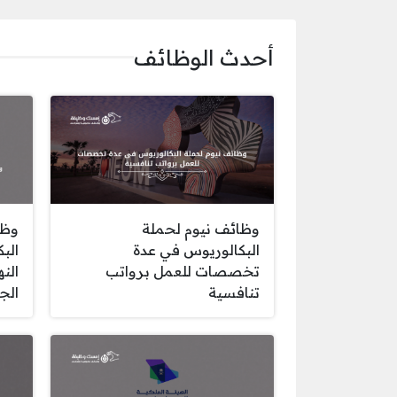
أحدث الوظائف
وظائف نيوم لحملة
وظا
البكالوريوس في عدة
الب
تخصصات للعمل برواتب
الن
تنافسية
الج