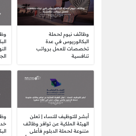
وظائف نيوم لحملة
وظا
البكالوريوس في عدة
الب
تخصصات للعمل برواتب
الن
تنافسية
الج
أبشر للتوظيف للنساء | تعلن
وظا
الهيئة الملكية عن توافر وظائف
خدم
متنوعة لحملة الدبلوم فأعلى
الب