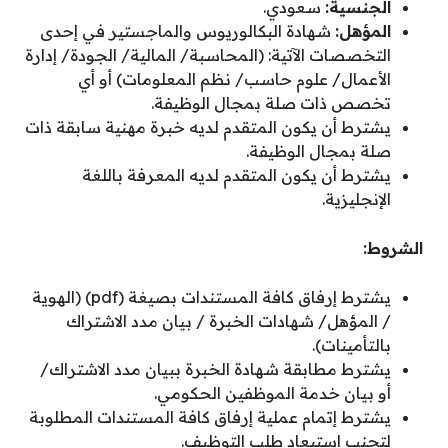
الجنسية:
سعودي.
المؤهل:
شهادة البكالوريوس والماجستير في إحدى
التخصصات الآتية: (المحاسبة/ المالية/ الجودة/ إدارة
الأعمال/ علوم حاسب/ نظم المعلومات) أو أي
تخصص ذات صلة بمجال الوظيفة.
يشترط أن يكون المتقدم لديه خبرة مهنية سابقة ذات
صلة بمجال الوظيفة.
يشترط أن يكون المتقدم لديه المعرفة باللغة
الإنجليزية.
الشروط:
يشترط إرفاق كافة المستندات بصيغة (pdf) (الهوية
/ المؤهل/ شهادات الخبرة / بيان مدد الاشتراك
بالتأمينات).
يشترط مطابقة شهادة الخبرة ببيان مدد الاشتراك/
أو بيان خدمة الموظفين الحكومي.
يشترط إتمام عملية إرفاق كافة المستندات المطلوبة
لتجنب استبعاد طلب التوظيف.